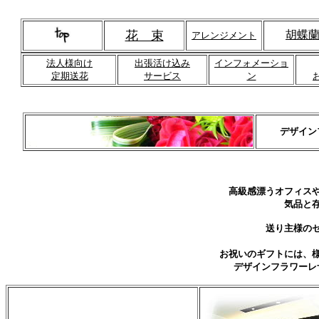
花 束
胡蝶
アレンジメント
法人様向け
出張活け込み
インフォメーショ
定期送花
サービス
ン
デザイン
高級感漂うオフィス
気品と
送り主様の
お祝いのギフトには、
デザインフラワーレ